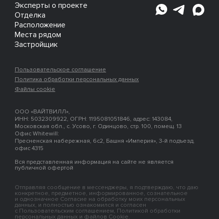
Эксперты о проекте
Отделка
Расположение
Места рядом
Застройщик
Пользовательское соглашение
Политика обработки персональных данных
Файлы cookie
ООО «ВАЙТВИЛЛ»,
ИНН: 5032309922, ОГРН: 1195081051846, адрес: 143084,
Московская обл., с. Усово, г. Одинцово, стр. 100, помещ. 13
Офис Whitewill:
Пресненская набережная, 6с2, Башня «Империя», 3-й подъезд,
офис 4315
Вся представленная информация на сайте не является
публичной офертой
Отправляя сообщение в мессенджеры, я подтверждаю, что даю
конкретное, предметное, информированное, сознательное
и однозначное Согласие на обработку моих персональных
данных, и полностью ознакомился и согласен
с Пользовательским соглашением, Политикой обработки
персональных данных и файлов Cookie.